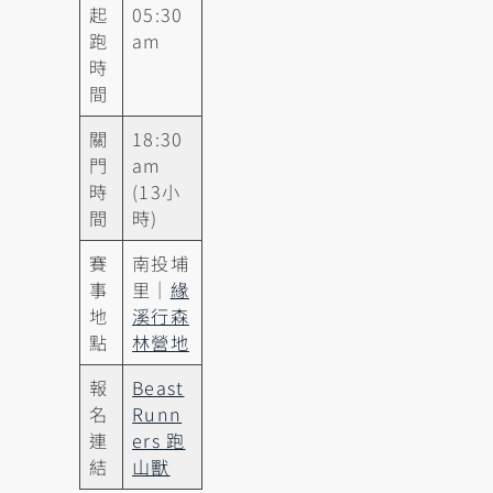
起
05:30
跑
am
時
間
關
18:30
門
am
時
(13小
間
時)
賽
南投埔
事
里｜
緣
地
溪行森
點
林營地
報
Beast
名
Runn
連
ers 跑
結
山獸