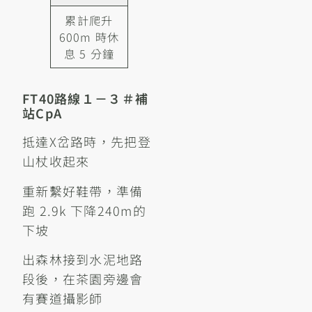
累計爬升
600m 時休
息 5 分鐘
FT40路線１－３＃補
站cpA
抵達X岔路時，先把登
山杖收起來
重新繫好鞋帶，準備
跑 2.9k 下降240m的
下坡
出森林接到水泥地路
段後，在茶園旁邊會
有賽道攝影師