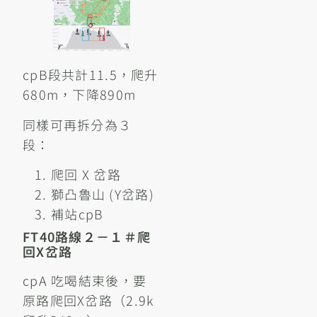
cpB段共計11.5，爬升
680m，下降890m
同樣可再拆分為３
段：
爬回 X 岔路
獅凸魯山 (Y岔路)
補站cpB
FT40路線２－１＃爬
回X岔路
cpA 吃喝結束後，要
原路爬回X岔路（2.9k