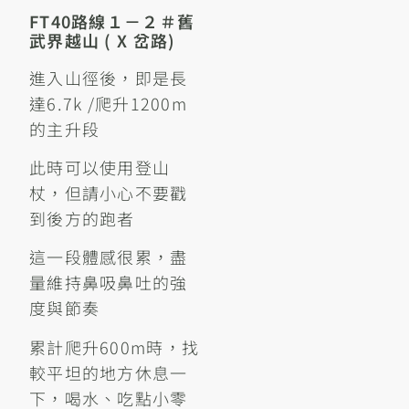
FT40路線１－２＃舊
武界越山 ( X 岔路)
進入山徑後，即是長
達6.7k /爬升1200m
的主升段
此時可以使用登山
杖，但請小心不要戳
到後方的跑者
這一段體感很累，盡
量維持鼻吸鼻吐的強
度與節奏
累計爬升600m時，找
較平坦的地方休息一
下，喝水、吃點小零