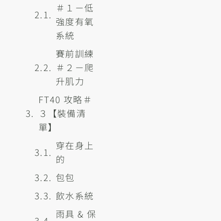
＃１－低
強度有氧
系統
賽前訓練
＃２－爬
升肌力
FT40 攻略＃
３【裝備清
單】
穿在身上
的
包包
飲水系統
雨具 & 保