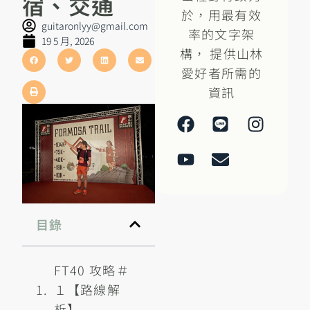
宿、交通
於，用最有效
guitaronlyy@gmail.com
率的文字架
19 5 月, 2026
構， 提供山林
愛好者所需的
資訊
目錄
FT40 攻略＃
１【路線解
析】