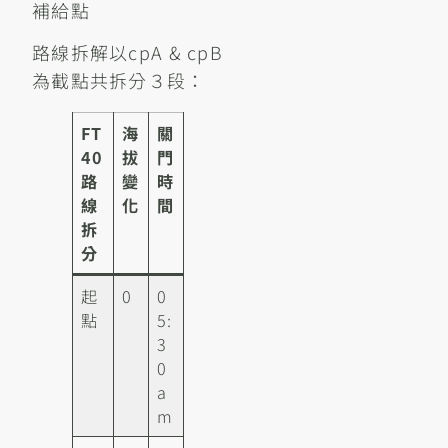
補給點
路線拆解以cpA & cpB
為截點共拆分３段：
FT
海
關
40
拔
門
路
變
時
線
化
間
拆
分
起
0
0
點
5:
3
0
a
m