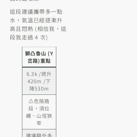
這段建議攜帶多一點
水，氣溫已經逐漸升
高且悶熱 (相信我，這
段我走過 4 次)
獅凸魯山 (Y
岔路)重點
6.3k /爬升
420m /下
降530m
⚠️危險路
段，須拉
繩、山徑狹
窄
建議額外多