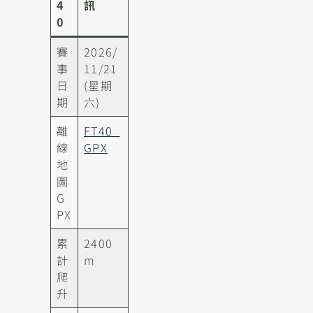
4
訊
0
賽
2026/
事
11/21
日
(星期
期
六)
離
FT40_
線
GPX
地
圖
G
PX
累
2400
計
m
爬
升