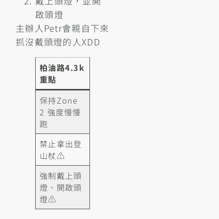
戴上頭燈，並開
啟頭燈
主辦人Petr會親自下來
抓沒戴頭燈的人XDD
柏油路4.3k
重點
保持Zone
2 強度慢慢
跑
禁止拿出登
山杖⚠️
強制戴上頭
燈、開啟頭
燈⚠️