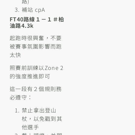
路)
補站 cpA
FT40路線１－１＃柏
油路4.3k
起跑時很興奮，不要
被賽事氛圍影響而跑
太快
照賽前訓練以Zone 2
的強度推進即可
這一段有２個規則務
必遵守：
禁止拿出登山
杖，以免戳到其
他選手