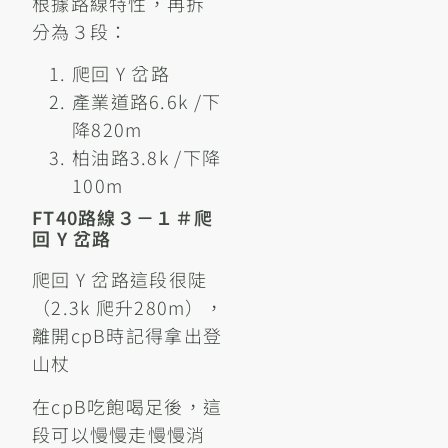
根據路線特性，再拆
分為３段：
爬回 Y 岔路
產業道路6.6k /下
降820m
柏油路3.8k /下降
100m
FT40路線３－１＃爬
回 Y 岔路
爬回 Y 岔路這段很陡
（2.3k 爬升280m），
離開cpB時記得拿出登
山杖
在cpB吃飽喝足後，這
段可以慢慢走慢慢消