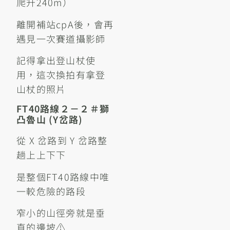
爬升240m）
離開補站cpA後，會再
遇見一次賽道攝影師
記得拿出登山杖使
用，這次換拍有拿登
山杖的照片
FT40路線２－２＃獅
凸魯山 (Y岔路)
從 X 岔路到 Y 岔路整
趟上上下下
是整個FT40路線中唯
一較危險的路段
窄小的山徑旁就是垂
直的邊坡⚠️