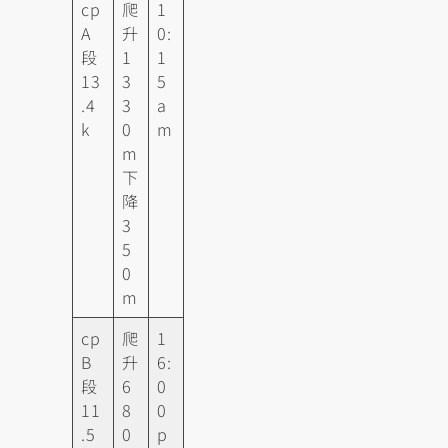
cp
爬
1
A
升
0:
段
1
1
13
3
5
.4
3
a
k
0
m
m
下
降
3
5
0
m
cp
爬
1
B
升
6:
段
6
0
11
8
0
.5
0
p