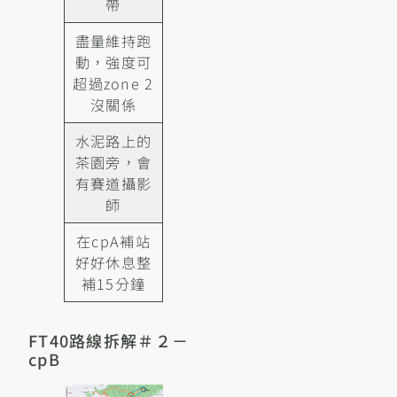
帶
盡量維持跑
動，強度可
超過zone 2
沒關係
水泥路上的
茶園旁，會
有賽道攝影
師
在cpA補站
好好休息整
補15分鐘
FT40路線拆解＃２－
cpB