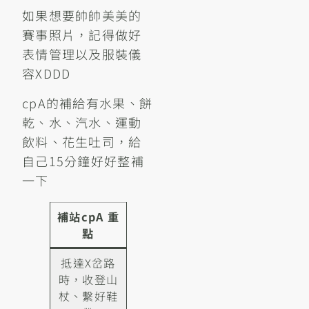
如果想要帥帥美美的
賽事照片，記得做好
表情管理以及服裝儀
容XDDD
cpA的補給有水果、餅
乾、水、汽水、運動
飲料、花生吐司，給
自己15分鐘好好整補
一下
補站cpA 重
點
抵達X岔路
時，收登山
杖、繫好鞋