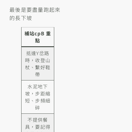
最後是要盡量跑起來
的長下坡
補站cpB 重
點
抵達Y岔路
時，收登山
杖、繫好鞋
帶
水泥地下
坡，步距縮
短、步頻細
碎
不提供餐
具，要記得