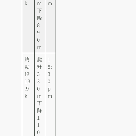
k
m
m
下
降
8
9
0
m
終
爬
1
點
升
8:
段
3
3
13
3
0
.9
0
p
k
m
m
下
降
1
1
0